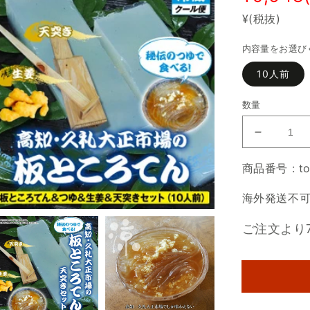
ity.skip_to_product_info
¥(税抜)
内容量をお選び
10人前
数量
板
と
商品番号 : tok
こ
ろ
海外発送不
て
ん
ご注文より
＆
つ
ゆ
＆
天