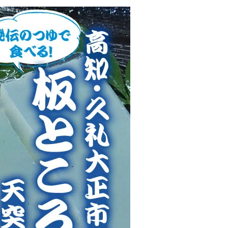
正
市
場
の
数
量
を
増
や
す