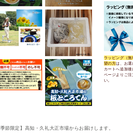
突
き
セ
ッ
ト
生
姜
付
ラッピング（無
き
望の方
は、お選
冷
カートへ追加後
ページよりご注
蔵
い。
便
高
知
県
久
礼
大
【季節限定】高知・久礼大正市場からお届けします。