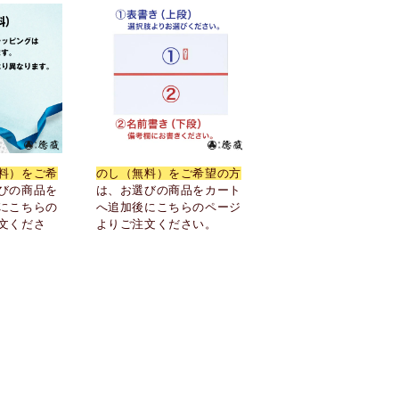
突
き
セ
ッ
ト
生
姜
付
料）をご希
のし（無料）をご希望の方
き
びの商品を
は、お選びの商品をカート
冷
にこちらの
へ追加後にこちらのページ
文くださ
よりご注文ください。
蔵
便
高
知
県
久
礼
大