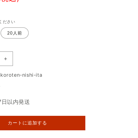
ください
20人前
板
と
oroten-nishi-ita
こ
ろ
可
て
ん
7日以内発送
＆
つ
ゆ
カートに追加する
＆
天