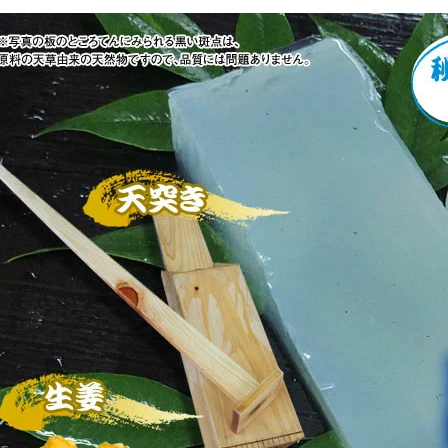
正
市
場
の
数
量
を
減
ら
す