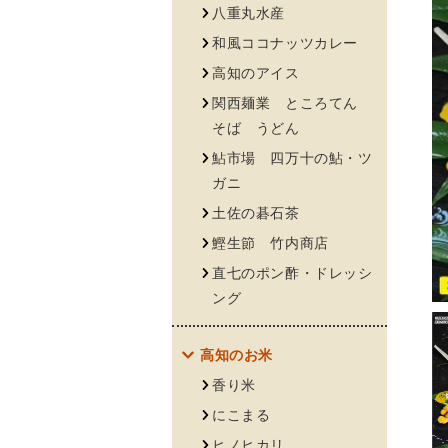
ja.accessibil
八重丸水産
和風ココナッツカレー
高知のアイス
関西麺業 ところてん
そば うどん
鮎市場 四万十の鮎・ツ
ガニ
土佐の碁石茶
鰹生節 竹内商店
直七のポン酢・ドレッシ
ング
高知のお米
香り米
にこまる
ヒノヒカリ