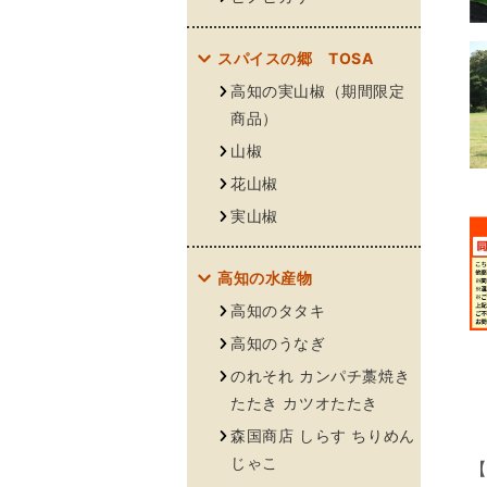
スパイスの郷 TOSA
高知の実山椒（期間限定
商品）
山椒
花山椒
実山椒
高知の水産物
高知のタタキ
高知のうなぎ
のれそれ カンパチ藁焼き
たたき カツオたたき
森国商店 しらす ちりめん
じゃこ