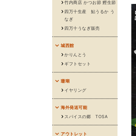
竹内商店 かつお節 鰹生節
四万十生産 鮎うるか う
なぎ
四万十うなぎ販売
城西館
かりんとう
ギフトセット
珊瑚
イヤリング
海外発送可能
スパイスの郷 TOSA
アウトレット