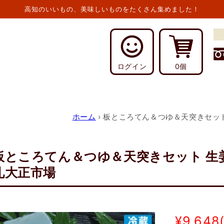
高知のいいもの、美味しいものをたくさん集めました！
カ
ログイン
0個
ー
ト
ホーム
›
板ところてん＆つゆ＆天突きセット
板ところてん＆つゆ＆天突きセット 生姜
礼大正市場
missing:
¥9,648